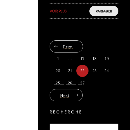
VOIR PLUS
PARTAGER
Prev.
1
…
17
18
19
20
21
22
23
24
25
26
27
Next
RECHERCHE