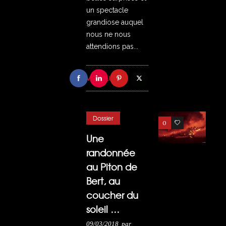
un spectacle
grandiose auquel
nous ne nous
attendions pas...
VOIR PLUS
Dossier
0
10
Une
randonnée
au Piton de
Bert, au
coucher du
soleil …
09/03/2018
par