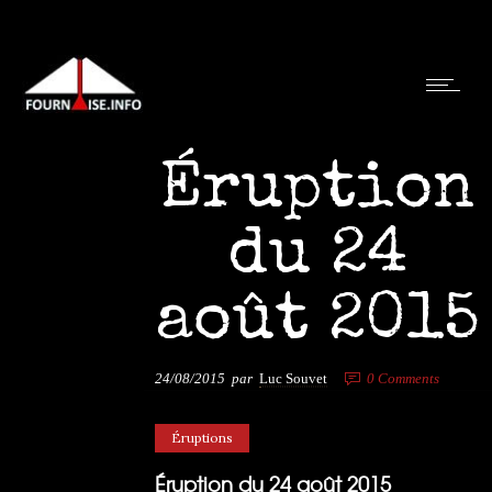
Éruption
du 24
août 2015
24/08/2015
par
Luc Souvet
0
Comments
6145 Views
Éruptions
Éruption du 24 août 2015