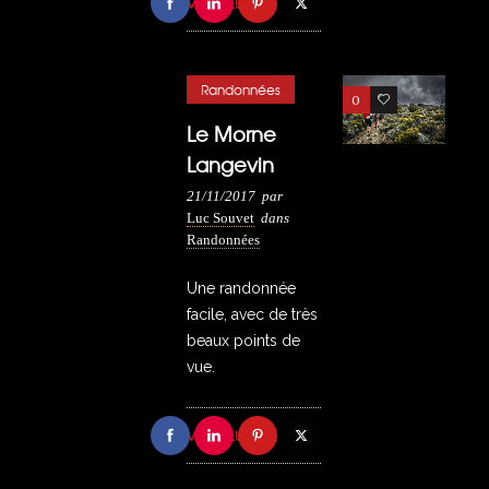
VOIR PLUS
Randonnées
0
3
Le Morne
Langevin
21/11/2017
par
Luc Souvet
dans
Randonnées
Une randonnée
facile, avec de très
beaux points de
vue.
VOIR PLUS