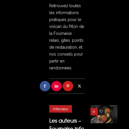
Retrouvez toutes
les informations
pratiques pour le
volcan du Piton de
la Fournaise :
relais, gites, points
de restauration, et
nos conseils pour
partir en
randonnées.
VOIR PLUS
Interview
0
3
Les auteurs –
Fournaise.info