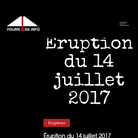
Éruption
du 14
juillet
2017
03/11/2017
par
Luc Souvet
0
Comments
8777 Views
Éruptions
Éruption du 14 juillet 2017