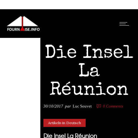
Die Insel
La
Réunion
30/10/2017
par
Luc Souvet
0
Comments
8724 Views
Artikeln in Deutsch
Die Insel La Réunion