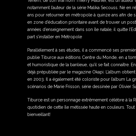
Téhem, de son vrai nom Thierry Maunier, est un auteur 
notamment l’auteur de la série Malika Secouss. Né en rég
ans pour retourner en métropole à quinze ans afin de sui
en zone d’éducation prioritaire avant de trouver un post
années d’enseignement dans son île natale, il quitte l’
part s’installer en Métropole
Parallèlement à ses études, il a commencé ses première
publie Tiburce aux éditions Centre du Monde, en 4 tomes
et humoristique de la banlieue, qu’il se fait connaître. 
déjà prépubliée par le magazine Okapi. L’album obtient
en 2003. Il a également été coloriste pour l’album La g
scénarios de Marie Frisson, série dessinée par Olivier S
Tiburce est un personnage extrêmement célèbre à la 
quotidien de cette île métissée haute en couleurs. Tou
bienveillant!