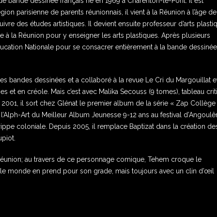
de bande dessinée français né en 1969 à Charenton-le-Pont. Il est
ion parisienne de parents réunionnais, il vient à la Réunion à l’âge de
vre des études artistiques. Il devient ensuite professeur d’arts plasti
e à la Réunion pour y enseigner les arts plastiques. Après plusieurs
Education Nationale pour se consacrer entièrement à la bande dessinée,
s bandes dessinées et a collaboré à la revue Le Cri du Margouillat e
 et en créole. Mais c’est avec Malika Secouss (9 tomes), tableau crit
En 2001, il sort chez Glénat le premier album de la série « Zap Collège 
 l’Alph-Art du Meilleur Album Jeunesse 9-12 ans au festival d’Angoul
rippe coloniale. Depuis 2005, il remplace Baptizat dans la création de
upiot.
Réunion; au travers de ce personnage comique, Tehem croque le
t le monde en prend pour son grade, mais toujours avec un clin d’œil