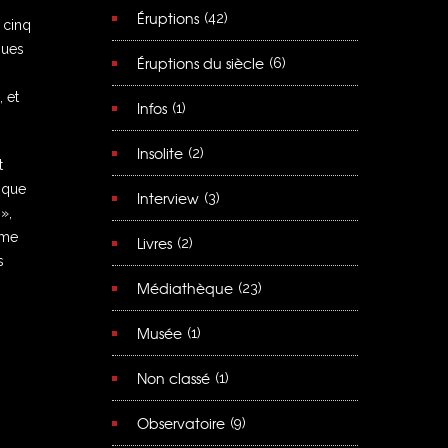
Éruptions
(42)
 cinq
ques
Éruptions du siècle
(6)
 et
Infos
(1)
Insolite
(2)
t
ique
Interview
(3)
»,
ême
Livres
(2)
s
Médiathèque
(23)
Musée
(1)
Non classé
(1)
Observatoire
(9)