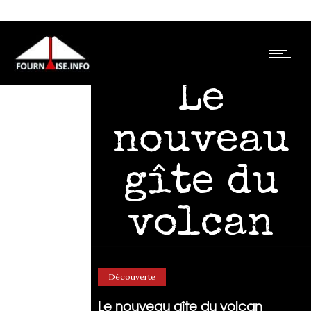
Le
nouveau
gîte du
volcan
20/11/2024
par
Luc Souvet
0
Comments
1487 Views
Découverte
Le nouveau gîte du volcan