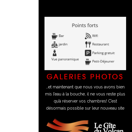
GALERIES PHOTOS
…et maintenant que nous vous avons bien
mis l’eau à la bouche, il ne vous reste plus
qu’à réserver vos chambres! C’est
désormais possible sur leur nouveau site