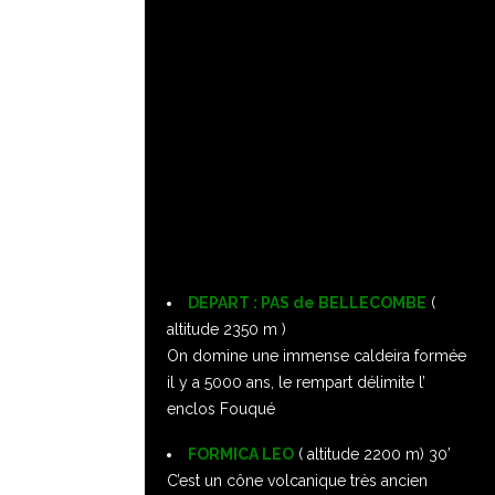
DEPART : PAS de BELLECOMBE
(
altitude 2350 m )
On domine une immense caldeira formée
il y a 5000 ans, le rempart délimite l’
enclos Fouqué
FORMICA LEO
( altitude 2200 m) 30’
C’est un cône volcanique très ancien