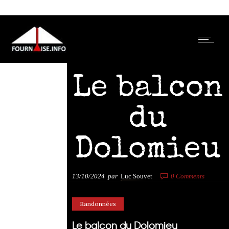
Le balcon
du
Dolomieu
13/10/2024
par
Luc Souvet
0
Comments
26248 Views
Randonnées
Le balcon du Dolomieu