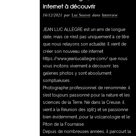
internet à découvrir
16/12/2021
par
Luc Souvet
0
Comments
16/12/2021
par
Luc Souvet
dans
Interview
3878 Views
JEAN LUC ALLÈGRE est un ami de longue
date, mais ce n’est pas uniquement à ce titre
que nous relayons son actualité. Il vient de
créer son nouveau site internet
https://www.jeanlucallegre.com/
que nous
vous incitons vivement à découvrir; les
galeries photos y sont absolument
somptueuses.
Photographe professionnel de renommée, il
s’est toujours passionné pour la nature et les
sciences de la Terre. Né dans la Creuse, il
vient à la Réunion dès 1983 et se passionne
bien évidemment…pour la volcanologie et le
Piton de la Fournaise.
Depuis de nombreuses années, il parcourt la