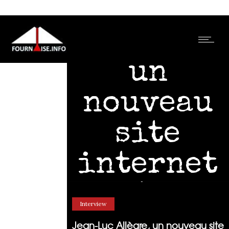
Jean-Luc
Allègre,
un
nouveau
site
internet
à
Interview
découvri
Jean-Luc Allègre, un nouveau site