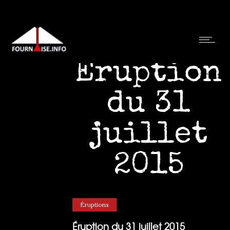
Éruption
du 31
juillet
2015
31/07/2015
par
Luc Souvet
0
Comments
4846 Views
Éruptions
Éruption du 31 juillet 2015