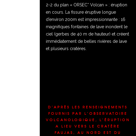
2-2 du plan « ORSEC* Volcan » : éruption
en cours. La fissure éruptive longue
d’environ 200m est impressionnante : 16
magnifiques fontaines de lave inondent le
ciel (gerbes de 40 m de hauteur) et créent
immédiatement de belles rivières de lave
et plusieurs cratères.
D’APRÈS LES RENSEIGNEMENTS
FOURNIS PAR L’OBSERVATOIRE
VOLCANOLOGIQUE, L’ÉRUPTION
A LIEU VERS LE CRATÈRE
FAUJAS, AU NORD EST DU